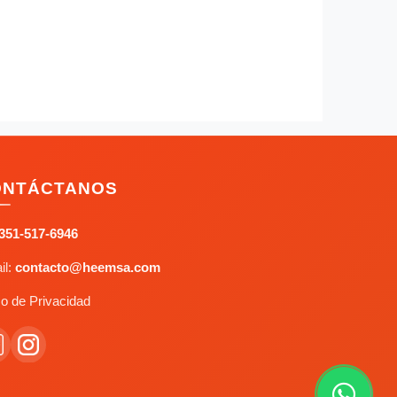
ONTÁCTANOS
351-517-6946
il:
contacto@heemsa.com
o de Privacidad