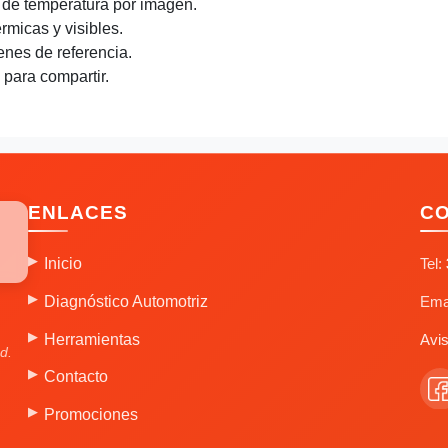
 de temperatura por imagen.
micas y visibles.
nes de referencia.
para compartir.
ENLACES
C
Inicio
Tel:
Diagnóstico Automotriz
Ema
Herramientas
Avis
d.
Contacto
Promociones