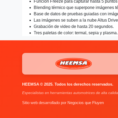
Función Freeze para capturar hasta 5 puntos
Blending térmico que superpone imágenes tér
Base de datos de pruebas guiadas con imáge
Las imágenes se suben a la nube Altus Drive 
Grabación de video de hasta 20 segundos.
Tres paletas de color: termal, sepia y plasma.
HEEMSA © 2025. Todos los derechos reservados.
Especialistas en herramientas automotrices de alta calida
Sitio web desarrollado por
Negocios que Fluyen