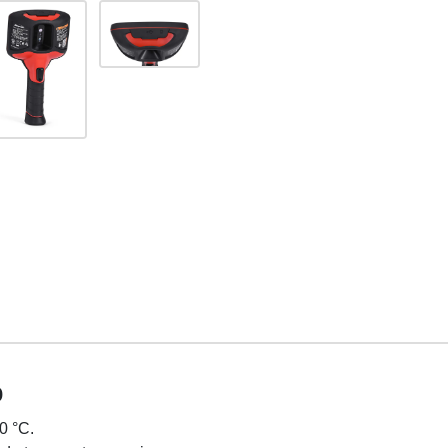
o
0 °C.